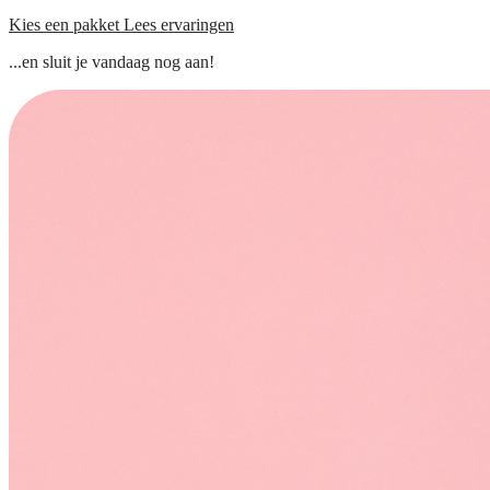
Kies een pakket
Lees ervaringen
...en sluit je vandaag nog aan!