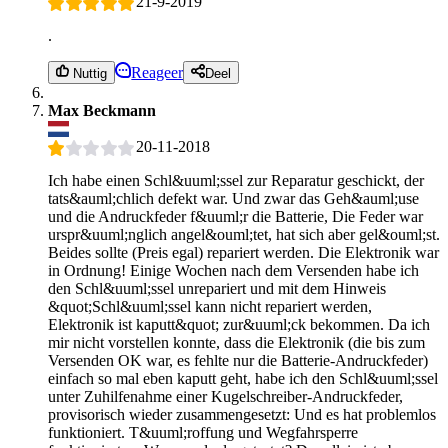
21-9-2019
.
Reageer
Nuttig
Deel
Max Beckmann
20-11-2018
Ich habe einen Schl&uuml;ssel zur Reparatur geschickt, der
tats&auml;chlich defekt war. Und zwar das Geh&auml;use
und die Andruckfeder f&uuml;r die Batterie, Die Feder war
urspr&uuml;nglich angel&ouml;tet, hat sich aber gel&ouml;st.
Beides sollte (Preis egal) repariert werden. Die Elektronik war
in Ordnung! Einige Wochen nach dem Versenden habe ich
den Schl&uuml;ssel unrepariert und mit dem Hinweis
&quot;Schl&uuml;ssel kann nicht repariert werden,
Elektronik ist kaputt&quot; zur&uuml;ck bekommen. Da ich
mir nicht vorstellen konnte, dass die Elektronik (die bis zum
Versenden OK war, es fehlte nur die Batterie-Andruckfeder)
einfach so mal eben kaputt geht, habe ich den Schl&uuml;ssel
unter Zuhilfenahme einer Kugelschreiber-Andruckfeder,
provisorisch wieder zusammengesetzt: Und es hat problemlos
funktioniert. T&uuml;roffung und Wegfahrsperre