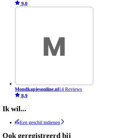
9,0
Mondkapjesonline.nl
14 Reviews
8,9
Ik wil...
Een geschil indienen
Ook geregistreerd bij