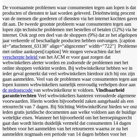
De voornaamste problemen waar consumenten tegen aan lopen is dat
producten of diensten te laat worden geleverd. Drieëntwintig procent
van de mensen die goederen of diensten via het internet kochten gave
dit aan. De tweede grootste probleem waar consumenten tegen aan
lopen zijn technische problemen met bestellen of betalen (12%) via he
internet. Ook zegt een deel van de shoppers (9%) dat ze het afgelopen
jaar verkeerde of beschadigde producten hebben ontvangen. [caption
id="attachment_63138" align="aligncenter" width="722"]
Probleme
met online aankopen[/caption] We mogen verwachten dat het
verscherpte beleid
van het ACM er voor gaat zorgen dat
webwinkeliers alerter worden en zodoende de problemen met het
online shoppen verkleint worden. Bij webwinkelkeur hebben we in
ieder geval gemerkt dat veel webwinkeliers hierdoor zich bij ons zijn
gaan aanmelden. Veel van de problemen waar consumenten tegen aa
lopen kunnen webwinkeliers namelijk eenvoudig verhelpen door aan
de gedragscode
van webwinkelkeur te voldoen.
Vindbaarheid
garantie/rechten
Veel webwinkeliers hanteren verouderde algemene
voorwaarden. Hierin worden bijvoorbeeld zaken aangehaald als een
retourrecht van 7 dagen. Bij Stichting WebwinkelKeur bieden we on
leden gratis juridische documenten aan welke voldoen aan de huidige
wettelijke eisen. Wanneer het bijvoorbeeld om het herroepingsrecht
gaat dan wordt hierin duidelijk vermeld dat consumenten 14 dagen
hebben voor het aanmelden van het retourneren waarna ze na het
aanmelden nogmaals een periode van 14 dagen hebben voor het