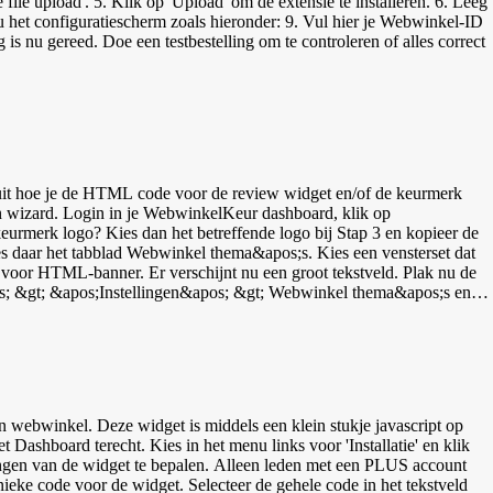
ile upload'. 5. Klik op 'Upload' om de extensie te installeren. 6. Leeg
erm zoals hieronder: 9. Vul hier je Webwinkel-ID
is nu gereed. Doe een testbestelling om te controleren of alles correct
uit hoe je de HTML code voor de review widget en/of de keurmerk
keurmerk logo? Kies dan het betreffende logo bij Stap 3 en kopieer de
 Webwinkel thema&apos;s. Kies een vensterset dat
 voor HTML-banner. Er verschijnt nu een groot tekstveld. Plak nu de
ensterset&apos;.
webwinkel. Deze widget is middels een klein stukje javascript op