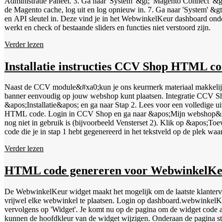
Administratie Paneel. 3. Ga naar 'System' &gt; 'Magento Connect' &gt;
de Magento cache, log uit en log opnieuw in. 7. Ga naar 'System' &gt; 'Configura
en API sleutel in. Deze vind je in het WebwinkelKeur dashboard onder '
werkt en check of bestaande sliders en functies niet verstoord zijn.
Verder lezen
Installatie instructies CCV Shop HTML co
Naast de CCV module&#xa0;kun je ons keurmerk materiaal makkelijk
banner eenvoudig op jouw webshop kunt plaatsen. Integratie CCV Shop widget of banner Genereer de widget code via de Widget genereren wizard. 
&apos;Installatie&apos; en ga naar Stap 2. Lees voor een volledige u
HTML code. Login in CCV Shop en ga naar &apos;Mijn webshop&apos; &gt; &
nog niet in gebruik is (bijvoorbeeld Vensterset 2). Klik op &apos;T
code die je in stap 1 hebt gegenereerd in het tekstveld op de plek waar de widget moet verschijnen. Ga weer naar &apos;Mijn webshop&apos; 
kies deze keer voor Venster indeling. Kies nu de plek waar je de widget (of banner) wilt weergeven. In het voorbeeld kiezen we Venster 1 in de rechterkolom. Bij &apos;Inhoud venster&apos; kies je de optie
Verder lezen
&apos;Banners vensterset 2&apos;. Heb je in stap 3 een andere vensterset gebruikt, kies dan die set. Klik onderaan de pagina op &apos;Toepassen
ook een van de banners plaatsen? Kopieer in stap 1 dan de HTML cod
HTML code genereren voor WebwinkelKe
De WebwinkelKeur widget maakt het mogelijk om de laatste klanterva
vrijwel elke webwinkel te plaatsen. Login op dashboard.webwinkelKeur.nl met je persoonlijke logininformatie. Na het inloggen kom je op het Dashboard terecht. Kies in het menu links voor 'Installatie' en klik
vervolgens op 'Widget'. Je komt nu op de pagina om de widget code aan te maken. Doorloop hier alle stappen door het uiterlijk en de afmetingen van de widget te bepalen. Alleen leden met een PLUS account
kunnen de hoofdkleur van de widget wijzigen. Onderaan de pagina staat een knop met 'Ontvang code'. Zodra je hierop klikt ontvang je de unieke code voor de widget. Selecteer de gehele code in het tekstveld