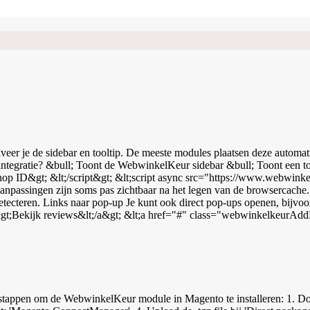
iveer je de sidebar en tooltip. De meeste modules plaatsen deze automa
integratie? &bull; Toont de WebwinkelKeur sidebar &bull; Toont een too
. Aanpassingen zijn soms pas zichtbaar na het legen van de browsercac
 Je kunt ook direct pop-ups openen, bijvoorbeeld: &lt;a href="#" class="webwinkelkeurPopup"&gt;
language of _webwinkelkeur_theme handmatig aanpassen? Bekijk de vol
tappen om de WebwinkelKeur module in Magento te installeren: 1. Dow