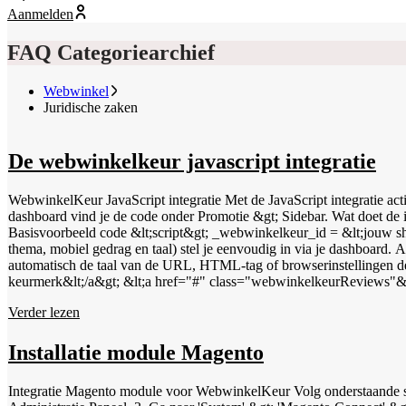
Aanmelden
FAQ Categoriearchief
Webwinkel
Juridische zaken
De webwinkelkeur javascript integratie
WebwinkelKeur JavaScript integratie Met de JavaScript integratie act
dashboard vind je de code onder Promotie &gt; Sidebar. Wat doet de 
Basisvoorbeeld code &lt;script&gt; _webwinkelkeur_id = &lt;jouw shop ID&gt; &lt;/script&gt; &lt;script async src="https://www.webwinkelkeur.nl/js/sidebar.js"&gt;&lt;/script&gt; Alle opties (zoals positie,
thema, mobiel gedrag en taal) stel je eenvoudig in via je dashboard
automatisch de taal van de URL, HTML-tag of browserinstellingen detecteren. Links naar pop-up
keurmerk&lt;/a&gt; &lt;a href="#" class="webwinkelkeurReviews"&gt;Bekijk reviews&lt;/a&gt; &lt;a href="#" class="webwinkelkeurAddReview"&gt;Schrijf een review&lt;/a&gt; Meer instellingen Wil je
variabelen zoals _webwinkelkeur_sidebar_position, _webwinkelkeur_
Verder lezen
Installatie module Magento
Integratie Magento module voor WebwinkelKeur Volg onderstaande s