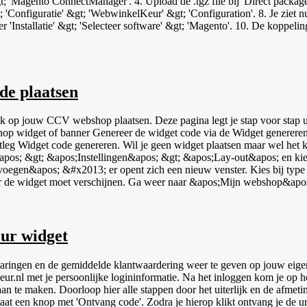
 'Magento ConnectManager'. 4. Upload de .tgz file bij 'Direct package f
tie' &gt; 'WebwinkelKeur' &gt; 'Configuration'. 8. Je ziet nu het configuratiesch
Installatie' &gt; 'Selecteer software' &gt; 'Magento'. 10. De koppeling 
de plaatsen
 op jouw CCV webshop plaatsen. Deze pagina legt je stap voor stap 
Login in je WebwinkelKeur dashboard, klik op
itleg Widget code genereren. Wil je geen widget plaatsen maar wel het 
apos;Instellingen&apos; &gt; &apos;Lay-out&apos; en kies daar het tabblad
oevoegen&apos; &#x2013; er opent zich een nieuw venster. Kies bij type
&gt; &apos;Instellingen&apos; &gt; Webwinkel thema&apos;s en
&apos;. De widget is nu direct zichtbaar op jouw webshop. Wil je
e van de banner en plaats deze op dezelfde manier in een vrij &apos;V
ur widget
ringen en de gemiddelde klantwaardering weer te geven op jouw eigen 