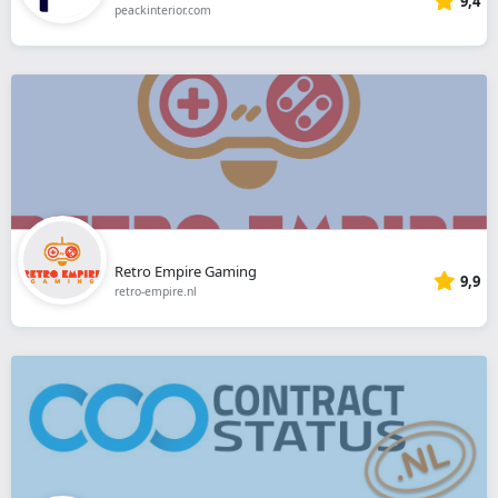
9,4
peackinterior.com
Retro Empire Gaming
9,9
retro-empire.nl