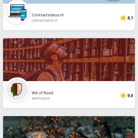
Contractstatus.nl
8,1
contractstatus.nl
Wit of Rood
9,6
witofrood.nl