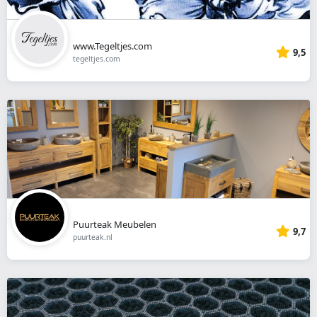
www.Tegeltjes.com
9,5
tegeltjes.com
Puurteak Meubelen
9,7
puurteak.nl