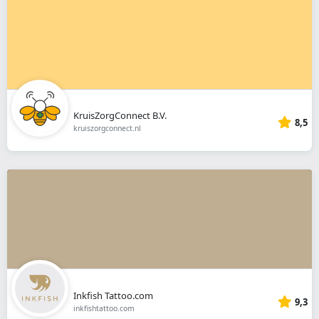
KruisZorgConnect B.V.
8,5
kruiszorgconnect.nl
Inkfish Tattoo.com
9,3
inkfishtattoo.com