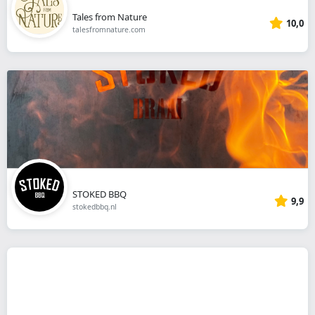
Tales from Nature
10,0
talesfromnature.com
STOKED BBQ
9,9
stokedbbq.nl