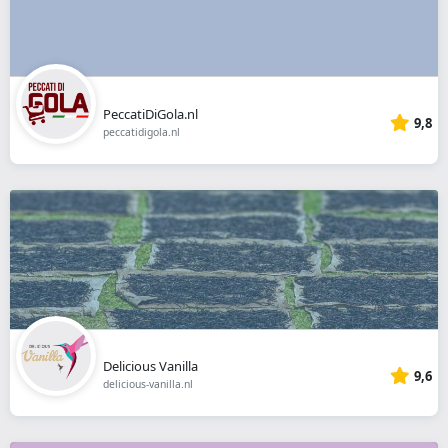
PeccatiDiGola.nl
9,8
peccatidigola.nl
Delicious Vanilla
9,6
delicious-vanilla.nl