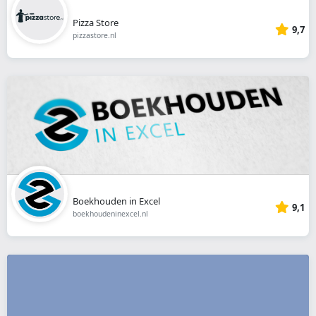
Pizza Store
9,7
pizzastore.nl
Boekhouden in Excel
9,1
boekhoudeninexcel.nl