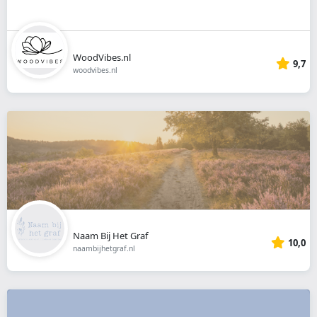
WoodVibes.nl
9,7
woodvibes.nl
Naam Bij Het Graf
10,0
naambijhetgraf.nl