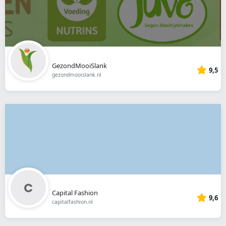
GezondMooiSlank
9,5
gezondmooislank.nl
Capital Fashion
9,6
capitalfashion.nl