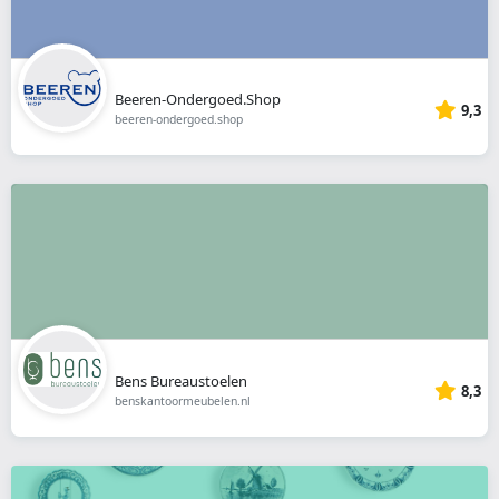
Beeren-Ondergoed.Shop
9,3
beeren-ondergoed.shop
Bens Bureaustoelen
8,3
benskantoormeubelen.nl