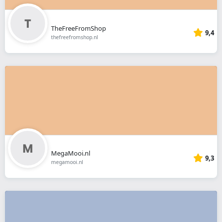
TheFreeFromShop
9,4
thefreefromshop.nl
MegaMooi.nl
9,3
megamooi.nl