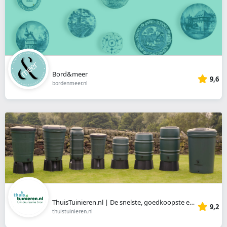
Bord&meer
9,6
bordenmeer.nl
ThuisTuinieren.nl | De snelste, goedkoopste en beste leverancier van regentonnen en benodigdheden.
9,2
thuistuinieren.nl