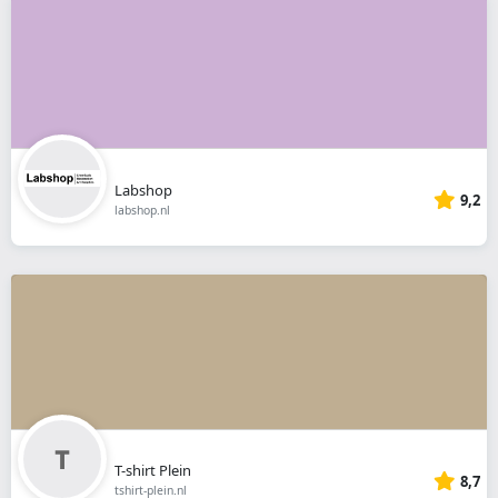
Labshop
9,2
labshop.nl
T-shirt Plein
8,7
tshirt-plein.nl