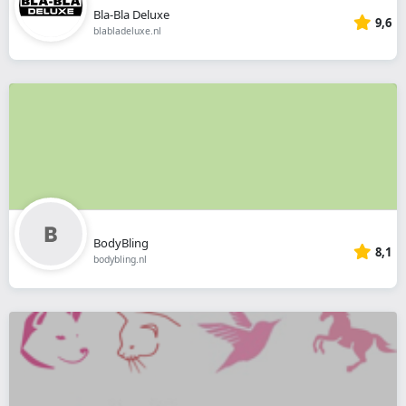
Bla-Bla Deluxe
9,6
blabladeluxe.nl
BodyBling
8,1
bodybling.nl