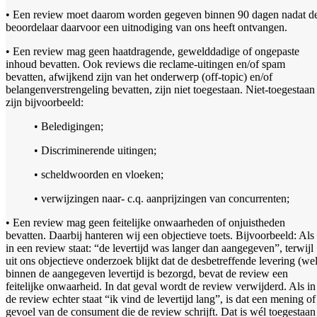
• Een review moet daarom worden gegeven binnen 90 dagen nadat d
beoordelaar daarvoor een uitnodiging van ons heeft ontvangen.
• Een review mag geen haatdragende, gewelddadige of ongepaste
inhoud bevatten. Ook reviews die reclame-uitingen en/of spam
bevatten, afwijkend zijn van het onderwerp (off-topic) en/of
belangenverstrengeling bevatten, zijn niet toegestaan. Niet-toegestaan
zijn bijvoorbeeld:
• Beledigingen;
• Discriminerende uitingen;
• scheldwoorden en vloeken;
• verwijzingen naar- c.q. aanprijzingen van concurrenten;
• Een review mag geen feitelijke onwaarheden of onjuistheden
bevatten. Daarbij hanteren wij een objectieve toets. Bijvoorbeeld: Als
in een review staat: “de levertijd was langer dan aangegeven”, terwijl
uit ons objectieve onderzoek blijkt dat de desbetreffende levering (wel
binnen de aangegeven levertijd is bezorgd, bevat de review een
feitelijke onwaarheid. In dat geval wordt de review verwijderd. Als in
de review echter staat “ik vind de levertijd lang”, is dat een mening of
gevoel van de consument die de review schrijft. Dat is wél toegestaan