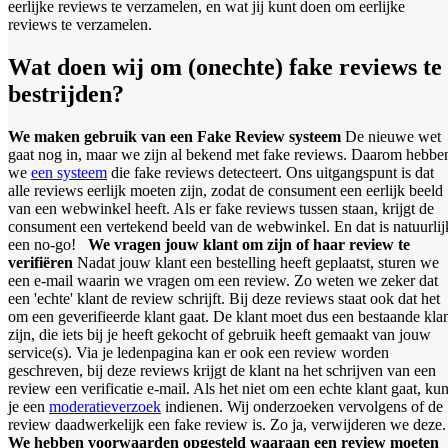
eerlijke reviews te verzamelen, en wat jij kunt doen om eerlijke
reviews te verzamelen.
Wat doen wij om (onechte) fake reviews te
bestrijden?
We maken gebruik van een Fake Review systeem
De nieuwe wet
gaat nog in, maar we zijn al bekend met fake reviews. Daarom hebbe
we
een systeem
die fake reviews detecteert. Ons uitgangspunt is dat
alle reviews eerlijk moeten zijn, zodat de consument een eerlijk beeld
van een webwinkel heeft. Als er fake reviews tussen staan, krijgt de
consument een vertekend beeld van de webwinkel. En dat is natuurlij
een no-go!
We vragen jouw klant om zijn of haar review te
verifiëren
Nadat jouw klant een bestelling heeft geplaatst, sturen we
een e-mail waarin we vragen om een review. Zo weten we zeker dat
een 'echte' klant de review schrijft. Bij deze reviews staat ook dat het
om een geverifieerde klant gaat. De klant moet dus een bestaande kla
zijn, die iets bij je heeft gekocht of gebruik heeft gemaakt van jouw
service(s). Via je ledenpagina kan er ook een review worden
geschreven, bij deze reviews krijgt de klant na het schrijven van een
review een verificatie e-mail. Als het niet om een echte klant gaat, ku
je een
moderatieverzoek
indienen. Wij onderzoeken vervolgens of de
review daadwerkelijk een fake review is. Zo ja, verwijderen we deze
We hebben voorwaarden opgesteld waaraan een review moeten