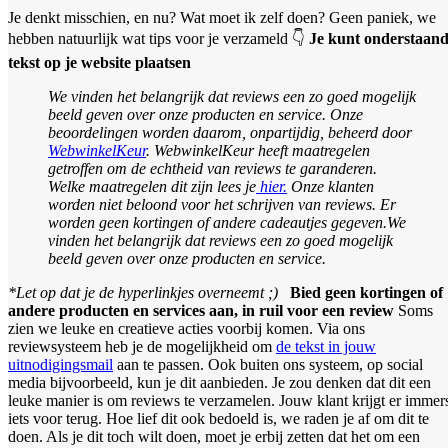
Je denkt misschien, en nu? Wat moet ik zelf doen? Geen paniek, we
hebben natuurlijk wat tips voor je verzameld 👇
Je kunt onderstaan
tekst op je website plaatsen
We vinden het belangrijk dat reviews een zo goed mogelijk
beeld geven over onze producten en service. Onze
beoordelingen worden daarom, onpartijdig, beheerd door
WebwinkelKeur
.
WebwinkelKeur heeft maatregelen
getroffen om de echtheid van reviews te garanderen.
Welke maatregelen dit zijn lees je
hier.
Onze klanten
worden niet beloond voor het schrijven van reviews. Er
worden geen kortingen of andere cadeautjes gegeven.We
vinden het belangrijk dat reviews een zo goed mogelijk
beeld geven over onze producten en service.
*Let op dat je de hyperlinkjes overneemt ;)
Bied geen kortingen of
andere producten en services aan, in ruil voor een review
Soms
zien we leuke en creatieve acties voorbij komen. Via ons
reviewsysteem heb je de mogelijkheid om
de tekst in jouw
uitnodigingsmail
aan te passen. Ook buiten ons systeem, op social
media bijvoorbeeld, kun je dit aanbieden. Je zou denken dat dit een
leuke manier is om reviews te verzamelen. Jouw klant krijgt er immer
iets voor terug. Hoe lief dit ook bedoeld is, we raden je af om dit te
doen. Als je dit toch wilt doen, moet je erbij zetten dat het om een