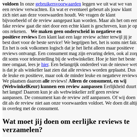
voldoen
In onze
gebruikersvoorwaarden
leggen we uit wat we van
een review verwachten. En wat er eventueel gebeurt als jouw klant
zich niet aan deze voorwaarden houdt. We vragen de klant
bijvoorbeeld of de review aangepast kan worden. Maar als het om ee
fake review gaat die niet door een echte klant is geschreven, kun je o
ons rekenen.
We maken geen onderscheid in negatieve en
positieve reviews
Een klant laat een lage review achter terwijl jij je
best doet voor de beste service! We begrijpen het, het is soms niet fair.
En het is ook volkomen logisch dat je het liefst alleen maar positieve
reviews ontvangt. Een consument mag zijn ervaring delen, ook al zor
dit soms voor teleurstelling bij de webwinkelier. Hoe je hier het beste
mee omgaat, lees je
hier
. Een belangrijk onderdeel van de nieuwe wet
is dat je als winkelier laat zien dat alle reviews worden geplaatst. Dus
de leuke en positieve, maar ook de minder leuke en negatieve reviews
We plaatsen daarom
alle
reviews!
Alleen de consument, en wij
(WebwinkelKeur) kunnen een review aanpassen
Eerlijkheid duurt
het langst! Daarom kun je als webwinkelier zelf geen review
aanpassen. De consument kan de review zelf aanpassen. Of wij doen
dit als de review niet aan onze voorwaarden voldoet. We doen dit alti
in overleg met de consument.
Wat moet jij doen om eerlijke reviews te
verzamelen?