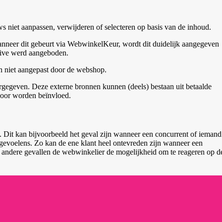
niet aanpassen, verwijderen of selecteren op basis van de inhoud.
nneer dit gebeurt via WebwinkelKeur, wordt dit duidelijk aangegeven
ntive werd aangeboden.
en niet aangepast door de webshop.
egeven. Deze externe bronnen kunnen (deels) bestaan uit betaalde
door worden beïnvloed.
k. Dit kan bijvoorbeeld het geval zijn wanneer een concurrent of iemand
er gevoelens. Zo kan de ene klant heel ontevreden zijn wanneer een
n in andere gevallen de webwinkelier de mogelijkheid om te reageren op d