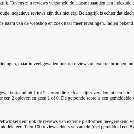
rijk. Tevens zijn reviews verzameld de laatste maanden een indexatie d
tje, negatieve reviews zijn dus niet erg. Belangrijk is echter dat kla
 de naam van de webshop en zoek naar meer ervaringen. Indien bekend 
elingen, maar in veel gevallen ook op reviews uit externe bronnen ind
val bestaand uit 1 tot 5 sterren die zich als cijfer vertalen tot een 2 to
r een 2 oplevert en geen 1 of 0.
De getoonde score is een gemiddelde v
ebwinkelKeur ook de reviews van externe platformen meegerekend word
iddeld een 9) en 100 reviews elders verzameld (met gemiddeld een 8) 