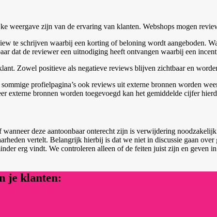
 weergave zijn van de ervaring van klanten. Webshops mogen reviews 
ew te schrijven waarbij een korting of beloning wordt aangeboden. Wa
baar dat de reviewer een uitnodiging heeft ontvangen waarbij een ince
klant. Zowel positieve als negatieve reviews blijven zichtbaar en word
ommige profielpagina’s ook reviews uit externe bronnen worden weerg
neer externe bronnen worden toegevoegd kan het gemiddelde cijfer hier
of wanneer deze aantoonbaar onterecht zijn is verwijdering noodzakelij
waarheden vertelt. Belangrijk hierbij is dat we niet in discussie gaan ov
 minder erg vindt. We controleren alleen of de feiten juist zijn en geve
 je klanten: