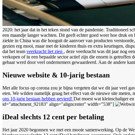
2020: het jaar dat in het teken stond van de pandemie. Traditioneel s
een maandje langer wachten. Dit geeft echter goed weer hoe druk en h
ziekte in China was die hooguit de aanvoer van producten verstoorde, 
gezien erg mooi, maar met de kinderen thuis en extra keuringen, dispu
dat het team
veerkracht liet zien
, deze veerkracht was dit jaar nog e
verkopen of in een bepaalde sector actief zijn die enorm is getroffe
gebaar werd door veel ondernemers gewaardeerd. Aan de andere kant za
Nieuwe website & 10-jarig bestaan
Met alle focus op corona zou je bijna vergeten dat we dit jaar veel 
eten. We wilden namelijk graag het effect van de nieuwe site meten, 
ons 10-jarig bestaan hebben gevierd!
Dat moest wat kleinschaliger en 
id="attachment_92183" align="aligncenter" width="538"]
iDeal slechts 12 cent per betaling
Het jaar 2020 begonnen we met een mooie samenwerking. Op de Web