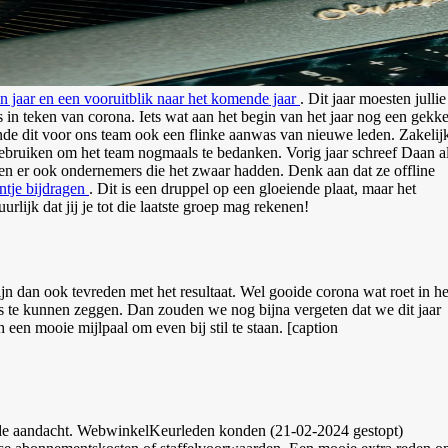
en jaar en een vooruitblik naar het komende jaar
. Dit jaar moesten jullie
 in teken van corona. Iets wat aan het begin van het jaar nog een gekk
ende dit voor ons team ook een flinke aanwas van nieuwe leden. Zakelij
 gebruiken om het team nogmaals te bedanken. Vorig jaar schreef Daan a
en er ook ondernemers die het zwaar hadden. Denk aan dat ze offline
ntje bijdragen
. Dit is een druppel op een gloeiende plaat, maar het
jk dat jij je tot die laatste groep mag rekenen!
ijn dan ook tevreden met het resultaat. Wel gooide corona wat roet in he
igs te kunnen zeggen. Dan zouden we nog bijna vergeten dat we dit jaar
een mooie mijlpaal om even bij stil te staan. [caption
de aandacht. WebwinkelKeurleden konden (21-02-2024 gestopt)