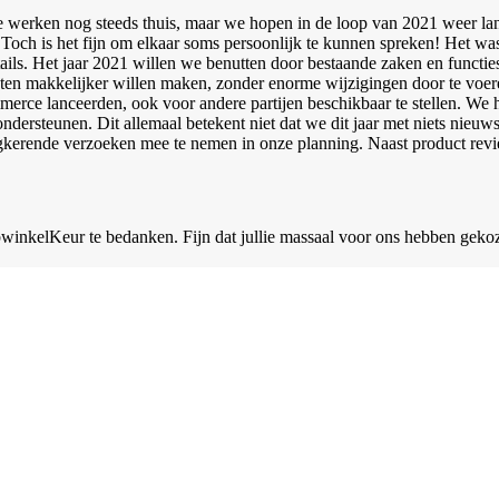
 werken nog steeds thuis, maar we hopen in de loop van 2021 weer lang
. Toch is het fijn om elkaar soms persoonlijk te kunnen spreken! Het wa
ls. Het jaar 2021 willen we benutten door bestaande zaken en functies 
ten makkelijker willen maken, zonder enorme wijzigingen door te voer
erce lanceerden, ook voor andere partijen beschikbaar te stellen. We 
ndersteunen. Dit allemaal betekent niet dat we dit jaar met niets nieuw
gkerende verzoeken mee te nemen in onze planning. Naast product revie
winkelKeur te bedanken. Fijn dat jullie massaal voor ons hebben gekoze