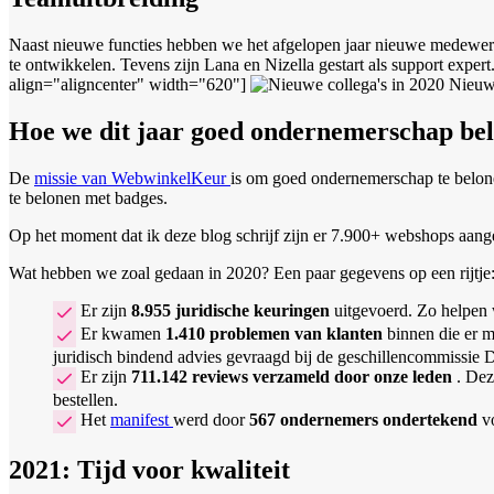
Naast nieuwe functies hebben we het afgelopen jaar nieuwe medewe
te ontwikkelen. Tevens zijn Lana en Nizella gestart als support exper
align="aligncenter" width="620"]
Nieuwe
Hoe we dit jaar goed ondernemerschap be
De
missie van WebwinkelKeur
is om goed ondernemerschap te belone
te belonen met badges.
Op het moment dat ik deze blog schrijf zijn er 7.900+ webshops aang
Wat hebben we zoal gedaan in 2020? Een paar gegevens op een rijtje
Er zijn
8.955 juridische keuringen
uitgevoerd. Zo helpen 
Er kwamen
1.410 problemen van klanten
binnen die er m
juridisch bindend advies gevraagd bij de geschillencommissie 
Er zijn
711.142 reviews verzameld door onze leden
. Dez
bestellen.
Het
manifest
werd door
567 ondernemers ondertekend
v
2021: Tijd voor kwaliteit