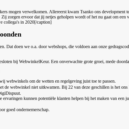
rkers mogen verwelkomen. Allereerst kwam Tsanko ons development te
t. Zij zorgen ervoor dat jij netjes geholpen wordt of het nu gaat om een
 collega's in 2020[/caption]
loonden
n. Dat doen we o.a. door webshops, die voldoen aan onze gedragscode,
esloten bij WebwinkelKeur. Een onverwachte grote groei, mede doordat
:
wij webwinkels om de wetten en regelgeving juist toe te passen.
et de webwinkel niet uitkwamen. Bij 22 van deze geschillen is het ons he
DigiDispuut.
e ervaringen kunnen potentiële klanten helpen bij het maken van een j
oor goed ondernemerschap.