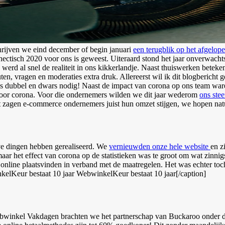
chrijven we eind december of begin januari
een terugblik op het afgelop
ectisch 2020 voor ons is geweest. Uiteraard stond het jaar onverwachts
werd al snel de realiteit in ons kikkerlandje. Naast thuiswerken betek
ten, vragen en moderaties extra druk. Allereerst wil ik dit blogbericht
ens dubbel en dwars nodig! Naast de impact van corona op ons team war
n door corona. Voor die ondernemers wilden we dit jaar wederom
ons stee
gen e-commerce ondernemers juist hun omzet stijgen, we hopen natuurli
gave dingen hebben gerealiseerd. We
vernieuwden onze hele website
en z
maar het effect van corona op de statistieken was te groot om wat zinn
online plaatsvinden in verband met de maatregelen. Het was echter toch 
WebwinkelKeur bestaat 10 jaar[/caption]
winkel Vakdagen brachten we het partnerschap van Buckaroo onder 