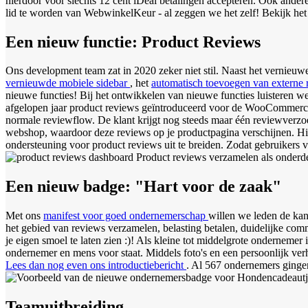
hierdoor voor slechts 12 cent iDeal betalingen accepteren. Ook ande
lid te worden van WebwinkelKeur - al zeggen we het zelf! Bekijk he
Een nieuw functie: Product Reviews
Ons development team zat in 2020 zeker niet stil. Naast het vernieuw
vernieuwde mobiele sidebar
, het
automatisch toevoegen van externe
nieuwe functies! Bij het ontwikkelen van nieuwe functies luisteren 
afgelopen jaar product reviews geïntroduceerd voor de WooCommerceg
normale reviewflow. De klant krijgt nog steeds maar één reviewverzoe
webshop, waardoor deze reviews op je productpagina verschijnen. H
ondersteuning voor product reviews uit te breiden. Zodat gebruiker
Product reviews verzamelen als onderde
Een nieuw badge: "Hart voor de zaak"
Met ons
manifest voor goed ondernemerschap
willen we leden de kan
het gebied van reviews verzamelen, belasting betalen, duidelijke com
je eigen smoel te laten zien :)! Als kleine tot middelgrote ondernemer
ondernemer en mens voor staat. Middels foto's en een persoonlijk verh
Lees dan nog even ons introductiebericht
. Al 567 ondernemers ginge
Teamuitbreiding