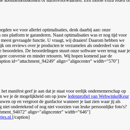
jkse abonnementskosten of staffelvoorwaarden. Een mooie extra reden 
gden we voor allerlei optimalisaties, denk daarbij aan: onze
ns platform te garanderen. Naast optimalisaties was er nog tijd voor
e meest gevraagde functie. U vraagt, wij draaien! Daarom hebben we
k om reviews over je producten te verzamelen als onderdeel van de
e beoordelen. De beoordelingen stuurt onze software weer terug naar je
ogere conversie en minder retouren. Wij hopen komend jaar de
[caption id="attachment_94249" align="aligncenter" width="570"]
het manifest geef je aan dat je staat voor eerlijk ondernemerschap op
even we je de mogelijkheid om op jouw
ledenprofiel van WebwinkelKeur
ouwen op en vergroot de gunfactor wanneer je laat zien waar jij als
g niet ondertekend of nog niet voorzien van leuke persoonlijke foto's?
achment_94072" align="aligncenter" width="646"]
jes.nl
[/caption]