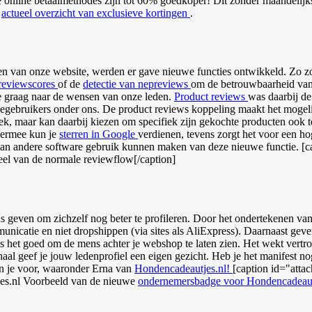
re online betaalmethodes zijn tot 60% goedkoper! Dit zonder maandeli
t
actueel overzicht van exclusieve kortingen
.
en van onze website, werden er gave nieuwe functies ontwikkeld. Zo zor
 reviewscores
of de
detectie van nepreviews
om de betrouwbaarheid van o
we graag naar de wensen van onze leden.
Product reviews
was daarbij d
ebruikers onder ons. De product reviews koppeling maakt het mogelij
k, maar kan daarbij kiezen om specifiek zijn gekochte producten ook t
iermee kun je
sterren in Google
verdienen, tevens zorgt het voor een h
s van andere software gebruik kunnen maken van deze nieuwe functie. 
el van de normale reviewflow[/caption]
s geven om zichzelf nog beter te profileren. Door het ondertekenen van 
municatie en niet dropshippen (via sites als AliExpress). Daarnaast g
 is het goed om de mens achter je webshop te laten zien. Het wekt vertr
aal geef je jouw ledenprofiel een eigen gezicht. Heb je het manifest no
n je voor, waaronder Erna van
Hondencadeautjes.nl!
[caption id="att
Voorbeeld van de nieuwe
ondernemersbadge voor Hondencadeaut