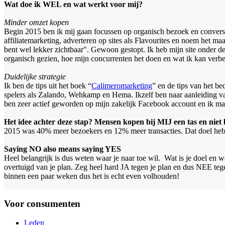
Wat doe ik WEL en wat werkt voor mij?
Minder omzet kopen
Begin 2015 ben ik mij gaan focussen op organisch bezoek en conversie
affiliatemarketing, adverteren op sites als Flavourites en noem het 
bent wel lekker zichtbaar". Gewoon gestopt.
Ik heb mijn site onder d
organisch gezien, hoe mijn concurrenten het doen en wat ik kan verbe
Duidelijke strategie
Ik ben de tips uit het boek “
Calimeromarketing
” en de tips van het b
spelers als Zalando, Wehkamp en Hema. Ikzelf ben naar aanleiding va
ben zeer actief geworden op mijn zakelijk Facebook account en ik maa
Het idee achter deze stap? Mensen kopen bij MIJ een tas en niet
2015 was 40% meer bezoekers en 12% meer transacties. Dat doel heb 
Saying NO also means saying YES
Heel belangrijk is dus weten waar je naar toe wil. Wat is je doel en w
overtuigd van je plan. Zeg heel hard JA tegen je plan en dus NEE tegen 
binnen een paar weken dus het is echt even volhouden!
Voor consumenten
Leden