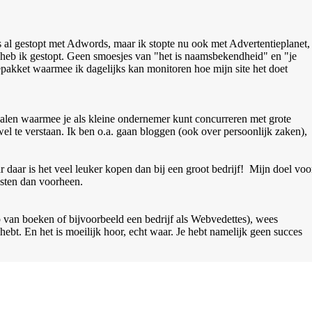
s al gestopt met Adwords, maar ik stopte nu ook met Advertentieplanet,
g heb ik gestopt. Geen smoesjes van "het is naamsbekendheid" en "je
epakket waarmee ik dagelijks kan monitoren hoe mijn site het doet
epalen waarmee je als kleine ondernemer kunt concurreren met grote
l te verstaan. Ik ben o.a. gaan bloggen (ook over persoonlijk zaken),
daar is het veel leuker kopen dan bij een groot bedrijf!
Mijn doel voo
sten dan voorheen.
lp van boeken of bijvoorbeeld een bedrijf als Webvedettes), wees
 hebt. En het is moeilijk hoor, echt waar. Je hebt namelijk geen succes