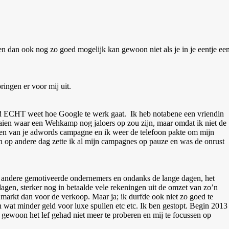
n dan ook nog zo goed mogelijk kan gewoon niet als je in je eentje ee
ingen er voor mij uit.
and ECHT weet hoe Google te werk gaat. Ik heb notabene een vriendin
aien waar een Wehkamp nog jaloers op zou zijn, maar omdat ik niet de
eren van je adwords campagne en ik weer de telefoon pakte om mijn
n op andere dag zette ik al mijn campagnes op pauze en was de onrust
je andere gemotiveerde ondernemers en ondanks de lange dagen, het
agen, sterker nog in betaalde vele rekeningen uit de omzet van zo’n
markt dan voor de verkoop. Maar ja; ik durfde ook niet zo goed te
wat minder geld voor luxe spullen etc etc. Ik ben gestopt. Begin 2013
 gewoon het lef gehad niet meer te proberen en mij te focussen op