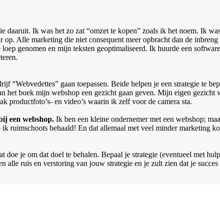
 daaruit. Ik was het zo zat “omzet te kopen” zoals ik het noem. Ik wa
maar op. Alle marketing die niet consequent meer opbracht dan de inbren
e loep genomen en mijn teksten geoptimaliseerd. Ik huurde een softwar
teren.
edrijf “Webvedettes” gaan toepassen. Beide helpen je een strategie te b
n het boek mijn webshop een gezicht gaan geven. Mijn eigen gezicht we
k productfoto’s- en video’s waarin ik zelf voor de camera sta.
 bij een webshop.
Ik ben een kleine ondernemer met een webshop; maar 
ik ruimschoots behaald! En dat allemaal met veel minder marketing ko
at doe je om dat doel te behalen. Bepaal je strategie (eventueel met hu
alle ruis en verstoring van jouw strategie en je zult zien dat je succes