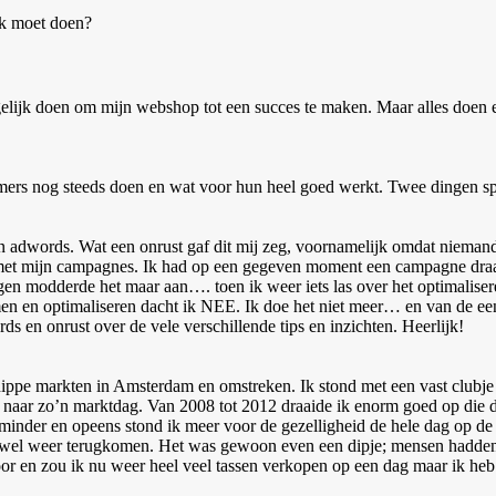
ok moet doen?
elijk doen om mijn webshop tot een succes te maken. Maar alles doen e
mers nog steeds doen en wat voor hun heel goed werkt. Twee dingen spr
gen adwords. Wat een onrust gaf dit mij zeg, voornamelijk omdat niem
lp met mijn campagnes. Ik had op een gegeven moment een campagne dra
gen modderde het maar aan…. toen ik weer iets las over het optimalis
men en optimaliseren dacht ik NEE. Ik doe het niet meer… en van de ee
 en onrust over de vele verschillende tips en inzichten. Heerlijk!
ke hippe markten in Amsterdam en omstreken. Ik stond met een vast club
t naar zo’n marktdag. Van 2008 tot 2012 draaide ik enorm goed op die d
inder en opeens stond ik meer voor de gezelligheid de hele dag op de 
t wel weer terugkomen. Het was gewoon even een dipje; mensen hadden 
or en zou ik nu weer heel veel tassen verkopen op een dag maar ik heb