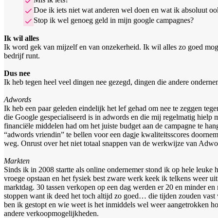
Doe ik iets niet wat anderen wel doen en wat ik absoluut o
Stop ik wel genoeg geld in mijn google campagnes?
Ik wil alles
Ik word gek van mijzelf en van onzekerheid. Ik wil alles zo goed mog
bedrijf runt.
Dus nee
Ik heb tegen heel veel dingen nee gezegd, dingen die andere onderne
Adwords
Ik heb een paar geleden eindelijk het lef gehad om nee te zeggen te
die Google gespecialiseerd is in adwords en die mij regelmatig hie
financiële middelen had om het juiste budget aan de campagne te han
“adwords vriendin” te bellen voor een dagje kwaliteitsscores doorne
weg. Onrust over het niet totaal snappen van de werkwijze van Adwords
Markten
Sinds ik in 2008 startte als online ondernemer stond ik op hele leu
vroege opstaan en het fysiek best zware werk keek ik telkens weer ui
marktdag. 30 tassen verkopen op een dag werden er 20 en minder en m
stoppen want ik deed het toch altijd zo goed… die tijden zouden vas
ben ik gestopt en wie weet is het inmiddels wel weer aangetrokken ho
andere verkoopmogelijkheden.