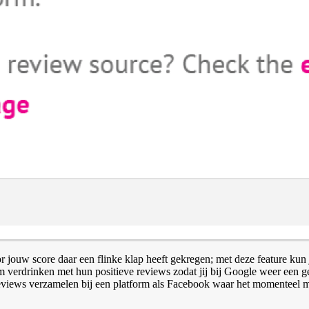
r jouw score daar een flinke klap heeft gekregen; met deze feature kun
m verdrinken met hun positieve reviews zodat jij bij Google weer een 
reviews verzamelen bij een platform als Facebook waar het momenteel m