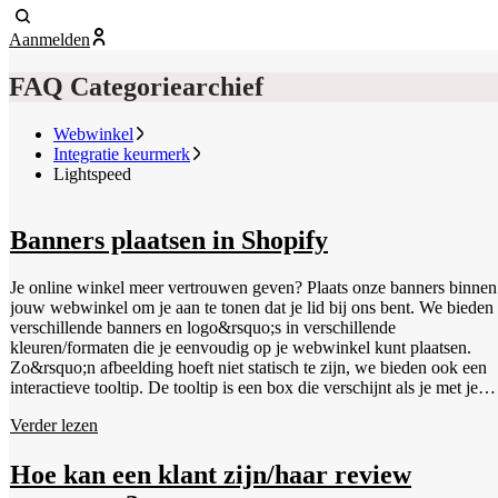
Aanmelden
FAQ Categoriearchief
Webwinkel
Integratie keurmerk
Lightspeed
Banners plaatsen in Shopify
Je online winkel meer vertrouwen geven? Plaats onze banners binnen
jouw webwinkel om je aan te tonen dat je lid bij ons bent. We bieden
verschillende banners en logo&rsquo;s in verschillende
kleuren/formaten die je eenvoudig op je webwinkel kunt plaatsen.
Zo&rsquo;n afbeelding hoeft niet statisch te zijn, we bieden ook een
interactieve tooltip. De tooltip is een box die verschijnt als je met je
muis over ons logo gaat. Dit maakt ons logo niet statisch, maar geeft
Verder lezen
ons de mogelijkheid om direct extra informatie te tonen wanneer een
consument met zijn muis op het logo gaat staan. In het dashboard kun
je onder Installatie &gt; Banners kun je een van de banners selecteren
Hoe kan een klant zijn/haar review
Hieronder vind je een video waarin er twee manieren om een banner