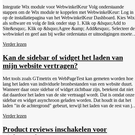
incompatibiliteit met bestaande (JavaScript) code. Het is aanbevolen
Integratie Wix module voor WebwinkelKeur Volg onderstaande
om een testaankoop te doen en te kijken of hierbij geen fouten
stappen om de Wix module te koppelen met WebwinkelKeur: Log in
opduiken. Je kunt ook checken of alle bestaande afbeelding sliders
op de installatiepagina van het WebwinkelKeur Dashboard. Kies Wix
nog werken. Stap 9: Controleer of de sidebar weergegeven wordt.
als software en volg de link onder stap 1. Klik op &lsquo;Add to
&nbsp; Integratie Hikashop Gebruik jij Hikashop? De nieuwste versi
Site&rsquo;. Klik op &lsquo;Agree &amp; Add&rsquo;. Selecteer de
van onze module ondersteunt ook Hikashop. We detecteren
webwinkel en geef aan bij welke orderstatus er uitnodigingen moeten
automatisch of je Hikashop en/of Virtuemart gebruikt.
worden aangemaakt. Kies het aantal dagen waarna de uitnodiging
Verder lezen
verzonden moet worden. Dit is het aantal dagen na het plaatsen van d
bestelling. We raden aan deze periode altijd langer te nemen dan jou
levertijd. Is je levertijd 3 dagen, stel dan bijvoorbeeld de uitnodiging
Kan de sidebar of widget het laden van
na 5 dagen in. Zo weet je zeker dat de klant de bestelling al in huis
mijn website vertragen?
heeft. Klik op &lsquo;Opslaan&rsquo;. De koppeling is nu actief. In
de video hieronder kun je de uitvoering van bovenstaande stappen
bekijken:
Met tools zoals GTmetrix en WebPageTest kan gemeten worden hoe
lang het laden van individuele bronbestanden van een website duurt.
Wanneer daar onze sidebar of widget zichtbaar zijn, betekent dat niet
dat daardoor het laden van de site vertraagd wordt. Dat is omdat onze
sidebar en widget asynchroon geladen worden. Dat houdt in dat het
laden "in de achtergrond" gebeurt, terwijl het laden van de rest van je
website gewoon doorgaat. Hierdoor zal het laden van onze sidebar en
Verder lezen
widget jouw site niet vertragen. Heb je toch een meting waaruit echt
blijkt dat jouw site vertraagd wordt door onze integraties, dan horen
we graag van je. Stuur in dat geval ook een link van de meting mee.
Product reviews inschakelen voor