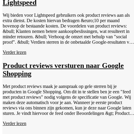
Lightspeed
Wij bieden voor Lightspeed gebruikers ook product reviews aan als
extra dienst. De kosten hiervan bedragen &euro;10 per maand
bovenop de bestaande kosten. De voordelen van product reviews:
&bull; Klanten nemen betere aankoopbeslissingen, wat resulteert in
minder retouren. &bull; Verhoog de omzet met behulp van "social
proof". &bull; Verdien sterren in de onbetaalde Google-resultaten voo
jouw productpagina's en exporteer product reviews naar Google
Verder lezen
Shopping. &bull; Verzamel zowel site- als product reviews met
&eacute;&eacute;n beoordelingsverzoek. Het activeren is simpel en
snel gedaan via je dashboard. Navigeer naar 'Beoordelingen' en ga
Product reviews versturen naar Google
door naar 'Product reviews'. Daar klik je op de knop om ze te
Shopping
activeren. Product reviews instellen in Lightspeed Wanneer je de
functie hebt geactiveerd kun je de product reviews in 2 stappen
werkend krijgen in je Lightspeed omgeving. Stap 1: Als je onze
Met product reviews maak je aanspraak op gele sterren bij je
WebwinkelKeur App al hebt ge&iuml;nstalleerd dien je deze opnieu
producten in Google Shopping. Om dit in te stellen ben je een "feed
te installeren. Dit heeft te maken met nieuwe toestemming die we
met product reviews" nodig volgens de specificatie van Google. Wij
behoeven om orderdata te vragen. Dit kun je door in te loggen in
maken deze automatisch voor je aan. Wanneer je eerste product
Lightspeed &gt; Apps &gt; WebwinkelKeur &gt; Opnieuw installere
reviews via ons binnen zijn gekomen, kun je deze naar Google laten
&gt; Toegang verlenen. Stap 2: Wanneer de App succesvol is
sturen. Je vindt hiervoor de feed onder Beoordelingen &gt; Product
ge&iuml;nstalleerd kun je binnen de instellingen van die App de opti
reviews &gt; Instellingen (tandwiel naast Product reviews), hier staat
'product reviews' aanvinken. Na deze stappen ben je klaar om
Verder lezen
een button "Ontvang Google Feed". Bij Google lees je precies hoe je
orderdata op te vragen en product reviews te ontvangen. Het tonen
deze feed kunt uploaden binnen je Merchant Centre account. De
van deze reviews gebeurt automatisch onder de gekoppelde producte