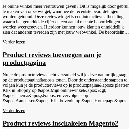
Je online winkel meer vertrouwen geven? Dit is mogelijk door gebrui
te maken van onze widget, waarmee de recentste beoordelingen
worden getoond. Deze reviewwidget is een interactieve afbeelding
waarin het gemiddelde cijfer en een aantal recente beoordelingen
worden weergegeven. Hierdoor kunnen jouw klanten onmiddellijk
zien dat anderen tevreden zijn met jouw webwinkel. De beoordeling
die je hebt verzameld via ons beoordelingssysteem worden op deze
Verder lezen
manier gepresenteerd. In het dashboard kun je onder Installatie &gt;
Widgets kun je een van de widgets selecteren en eventueel de lay-out
van de widget aanpassen naar jouw huisstijl.
Product reviews toevoegen aan je
productpagina
Nu je de productreviews hebt verzameld wil je deze natuurlijk graag
op de productpagina&apos;s tonen. Door de onderstaande stappen te
volgen kun je de productreviews op je productpagina&apos;s plaatsen
Klik in Shopify op &apos;Mijn onlinewinkel&apos; &gt;
&apos;Thema&apos;s&apos; en vervolgens op
&apos;Aanpassen&apos;. Klik bovenin op &apos;Homepage&apos;
en kies &apos;Producten&apos; &gt; &apos;Standaard
Verder lezen
product&apos;. Klik op het &apos;+&apos; teken om een blok toe te
voegen en selecteer &apos;Ratings stars&apos; (alleen sterren) of
&apos;Product ratings&apos; (aantal sterren en tekst). Aan de
Product reviews inschakelen Magento2
rechterkant van het scherm kun je de lay-out van het blok aanpassen.