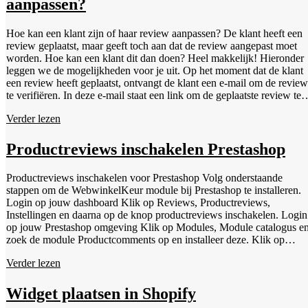
aanpassen?
in Shopify te plaatsen wordt getoond.
Hoe kan een klant zijn of haar review aanpassen? De klant heeft een
review geplaatst, maar geeft toch aan dat de review aangepast moet
worden. Hoe kan een klant dit dan doen? Heel makkelijk! Hieronder
leggen we de mogelijkheden voor je uit. Op het moment dat de klant
een review heeft geplaatst, ontvangt de klant een e-mail om de review
te verifiëren. In deze e-mail staat een link om de geplaatste review te
bekijken en de review kan via deze link ook aangepast worden! Je
Verder lezen
kunt als webwinkel binnen je dashboard een aanpaslink toesturen via
een privébericht. Op het moment dat je een privébericht stuurt via je
dashboard, ontvangt de klant automatisch een aanpaslink. Houd er
Productreviews inschakelen Prestashop
rekening mee dat deze aanpaslink alleen voor je klant zichtbaar is. Om
een privébericht te sturen log je in op je WebwinkelKeur Dashboard
Productreviews inschakelen voor Prestashop Volg onderstaande
&gt; reviews &gt; shopreviews &gt; zoek de desbetreffende review o
stappen om de WebwinkelKeur module bij Prestashop te installeren.
&gt; klik op het tekstballonnetje &gt; schrijf je bericht aan de klant
Login op jouw dashboard Klik op Reviews, Productreviews,
&gt; kies links onder voor antwoord privé &gt; antwoord en volgende
Instellingen en daarna op de knop productreviews inschakelen. Login
Houd er rekening mee dat de klantgegevens automatisch worden
op jouw Prestashop omgeving Klik op Modules, Module catalogus e
overgenomen in de review. De naam die bij de order bekend is, word
zoek de module Productcomments op en installeer deze. Klik op
dus naar ons doorgestuurd en overgenomen. Veel klanten hebben niet
Modules, Module manager en klik op de Configureer knop achter de
door tijdens het achterlaten van een review dat de naam direct kan
Verder lezen
WebwinkelKeur module. Vink het vakje 'Productbeoordelingen
worden aangepast. Niet getreurd, ook na het plaatsen van de review
synchroniseren met PrestaShop' aan, verander het ordernummer naar
kan dit nog aangepast worden! Het zou jammer zijn als de klant de
het laatste ordernummer en klik op Opslaan.
Widget plaatsen in Shopify
review verwijderd wil hebben, omdat de klant niet met naam en
toenaam wil worden genoemd.