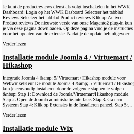
Je kunt de productreviews dienst als volgt inschakelen in het WWK
Dashboard: Login op het WWK Dasboard Selecteer het tabblad
Reviews Selecteer het tabblad Product reviews Klik op Activeer
Product reviews De nieuwste versie van onze Magento2 plug-in kun
je via deze pagina downloaden. Op deze pagina vind je de instructies
voor het updaten van de extensie. Nadat je de update heb uitgevoerd
kun je binnen het Magento dashboard navigeren naar het tabblad
Verder lezen
Stores &gt; Configuration &gt; WEBWINKELKEUR Binnen deze
app kun je de productreviews optie aanzetten, de beoordelingsopties
selecteren en GTIN/EAN nummers op GTIN number zetten.
Installatie module Joomla 4 / Virtuemart /
Hikashop
Integratie Joomla 4 &amp; 5/ Virtuemart / Hikashop module voor
WebwinkelKeur De module Joomla 4 &amp; 5 Virtuemart / Hikasho
kun je eenvoudig installeren door de volgende stappen te volgen.
&nbsp; Stap 1: Download de Joomla/Virtuemart/Hikashop module.
Stap 2: Open de Joomla administratie-interface. Stap 3: Ga naar
Systeem Stap 4: Klik op Extensies in de Installeren paneel. Stap 5:
Upload het gedownloade bestand in 'Upload Package File'. Stap 6: Ga
Verder lezen
naar WebwinkelKeur in het Menu &gt; Components en configureer d
module naar je wensen. Stap 7: Vul je webwinkel ID en API code in.
Deze kun je vinden door in te loggen in het WWK Dashboard &gt;
Installatie module Wix
Installatie. Stap 8: Test de installatie uitvoerig en check vooral de