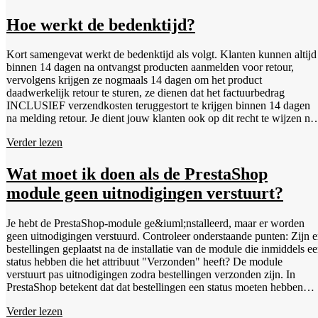
Naar de WebwinkelKeur App, kun je er ook voor kiezen om de
voorwaarden dan geldt de (Nederlandse) wet, in veel gevallen is die
betaalde Custom Review Widget App van InstijlMedia te activeren.
zonder algemene voorwaarden niet erg voordeliger voor de
Hoe werkt de bedenktijd?
Deze kan jouw WebwinkelKeur reviewscore en reviews op een mooi
ondernemer. Belangrijk dan ook om algemene voorwaarden op je
manier weergeven op jouw webwinkel.
webwinkel te hebben en deze ook tijdens de checkout te vermelden.
Kort samengevat werkt de bedenktijd als volgt. Klanten kunnen altijd
Het opstellen van algemene voorwaarden hoeft niet complex te zijn,
binnen 14 dagen na ontvangst producten aanmelden voor retour,
gezien de meeste webwinkels juridisch niet veel van elkaar
vervolgens krijgen ze nogmaals 14 dagen om het product
verschillen, we bieden gratis algemene voorwaarden voor webshops
daadwerkelijk retour te sturen, ze dienen dat het factuurbedrag
aangevuld met andere juridische documenten en voorbeeldteksten.
INCLUSIEF verzendkosten teruggestort te krijgen binnen 14 dagen
Daarmee heb je je webwinkel snel op orde.
na melding retour. Je dient jouw klanten ook op dit recht te wijzen na
aankoop. De verzendkosten van de klant terug naar jou, hoeft je niet t
Verder lezen
vergoeden, wijs je klant er dan wel op dat hij zelf de kosten moet
betalen voor het retour. Je klanten wijzen op de bedenktijd? Hiervoor
kun je eenvoudig onze voorbeeldtekst kopiëren en plakken. Deze
Wat moet ik doen als de PrestaShop
teksten moeten op een aparte pagina staan met een titel als
module geen uitnodigingen verstuurt?
“Retourneren” welke rechtstreeks klikbaar moet zijn vanuit het menu
of de footer van je webwinkel. De bedenktijd is alleen complex en
kent diverse uitzonderingen. Meer informatie over de bedenktijd? Lee
Je hebt de PrestaShop-module ge&iuml;nstalleerd, maar er worden
dan meer over bedenktijd.
geen uitnodigingen verstuurd. Controleer onderstaande punten: Zijn e
bestellingen geplaatst na de installatie van de module die inmiddels e
status hebben die het attribuut "Verzonden" heeft? De module
verstuurt pas uitnodigingen zodra bestellingen verzonden zijn. In
PrestaShop betekent dat dat bestellingen een status moeten hebben
waarbij in de statusinstellingen het vinkje "Verzonden" ("Shipped") is
Verder lezen
aangevinkt. De module verstuurt alleen uitnodigingen voor