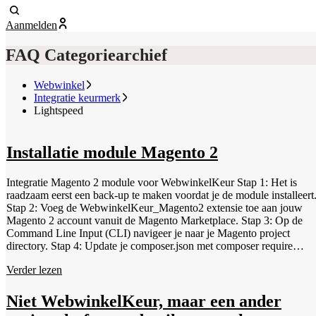
Aanmelden
FAQ Categoriearchief
Webwinkel
Integratie keurmerk
Lightspeed
Installatie module Magento 2
Integratie Magento 2 module voor WebwinkelKeur Stap 1: Het is
raadzaam eerst een back-up te maken voordat je de module installeert
Stap 2: Voeg de WebwinkelKeur_Magento2 extensie toe aan jouw
Magento 2 account vanuit de Magento Marketplace. Stap 3: Op de
Command Line Input (CLI) navigeer je naar je Magento project
directory. Stap 4: Update je composer.json met composer require
webwinkelkeur/magento2 --no-update Stap 5: Voer vervolgens
Verder lezen
composer update uit. Stap 6: Als de update is afgerond, voer daarna
bin/magento setup:upgrade uit. Stap 7: Controleer of de update is
geïnstalleerd met bin/magento module:status
Niet WebwinkelKeur, maar een ander
WebwinkelKeur_Magento2 Stap 8: Schakel de volgende extensie in: