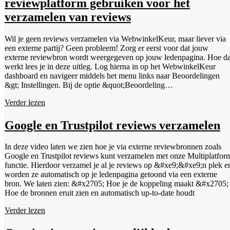
reviewplatform gebruiken voor het
bin/magento module:enable WebwinkelKeur_Magento2 Stap 9:
Navigeer binnen je dashboard naar "Stores" &gt; "Configuration"
verzamelen van reviews
&gt; "WEBWINKELKEUR" Stap 10: Vul je webwinkel ID en API
key in. De waardes voor de twee velden kun je vinden door in te
Wil je geen reviews verzamelen via WebwinkelKeur, maar liever via
loggen binnen het WebwinkelKeur dashboard. Ga hiervoor naar het
een externe partij? Geen probleem! Zorg er eerst voor dat jouw
tabblad ‘Installatie’ &gt; ‘Selecteer software’ &gt; kies ‘Magento 2’.
externe reviewbron wordt weergegeven op jouw ledenpagina. Hoe da
Stap 11: Configureer de module naar je eigen wensen. Stap 12: De
werkt lees je in deze uitleg. Log hierna in op het WebwinkelKeur
WebwinkelKeur koppeling is nu gereed. Het is aanbevolen om eerst
dashboard en navigeer middels het menu links naar Beoordelingen
een test aankoop te doen en te kijken of hierbij geen fouten opduiken.
&gt; Instellingen. Bij de optie &quot;Beoordeling
Je kunt ook checken of alle bestaande afbeelding sliders nog werken.
doorverwijzing&quot; kun je aangeven via welk reviewplatform je
Verder lezen
jouw reviews wilt verzamelen. Kies je een ander platform dan
WebwinkelKeur, dan zal de button om een review te plaatsen op je
ledenpagina vanaf nu verwijzen naar het reviewformulier bij het
Google en Trustpilot reviews verzamelen
geselecteerde platform.
In deze video laten we zien hoe je via externe reviewbronnen zoals
Google en Trustpilot reviews kunt verzamelen met onze Multiplatfor
functie. Hierdoor verzamel je al je reviews op &#xe9;&#xe9;n plek e
worden ze automatisch op je ledenpagina getoond via een externe
bron. We laten zien: &#x2705; Hoe je de koppeling maakt &#x2705;
Hoe de bronnen eruit zien en automatisch up-to-date houdt
Verder lezen