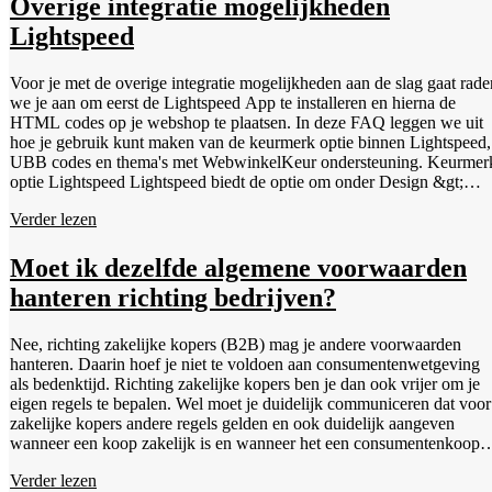
Overige integratie mogelijkheden
Lightspeed
Voor je met de overige integratie mogelijkheden aan de slag gaat rade
we je aan om eerst de Lightspeed App te installeren en hierna de
HTML codes op je webshop te plaatsen. In deze FAQ leggen we uit
hoe je gebruik kunt maken van de keurmerk optie binnen Lightspeed,
UBB codes en thema's met WebwinkelKeur ondersteuning. Keurmerk
optie Lightspeed Lightspeed biedt de optie om onder Design &gt;
Keurmerken jouw keurmerken toe te voegen. Heb je de mogelijkheid
Verder lezen
om jouw keurmerk toe te voegen middels de standaard HTML
bannercodes van WebwinkelKeur zoals beschreven in onze uitleg, da
prefereren we die optie boven deze standaard optie van Lightspeed.
Moet ik dezelfde algemene voorwaarden
Het voordeel van onze eigen bannercodes is namelijk dat deze de
hanteren richting bedrijven?
sidebar kunnen openen binnen je eigen website en een mouse-over
tooltip mogelijk maakt, terwijl de standaard optie van Lightspeed een
nieuw tabblad opent bij het klikken op het keurmerk. 1. Navigeer
Nee, richting zakelijke kopers (B2B) mag je andere voorwaarden
binnen je Lightspeed backend naar Design &gt; Keurmerken. Klik
hanteren. Daarin hoef je niet te voldoen aan consumentenwetgeving
hiertoe op de knop &lsquo;Toevoegen&rsquo;. 2. Vul bij naam
als bedenktijd. Richting zakelijke kopers ben je dan ook vrijer om je
bijvoorbeeld "WebwinkelKeur" of "WebwinkelKeur: Keurmerk +
eigen regels te bepalen. Wel moet je duidelijk communiceren dat voor
Reviews" in. 3. Vul bij Afbeeldings-URL een URL van een banner i
zakelijke kopers andere regels gelden en ook duidelijk aangeven
welke je vindt in je WebwinkelKeur dashboard onder Promotie &gt;
wanneer een koop zakelijk is en wanneer het een consumentenkoop
Banners. De URL is het gedeelte dat staat tussen src="...". 4. Vul bij
betreft. Vanuit eenvoud en klantenservice kiezen veel webwinkels er
Link-URL de URL in van je ledenpagina. Dit is de URL uit de
Verder lezen
dan ook voor om dezelfde voorwaarden richting consumenten en