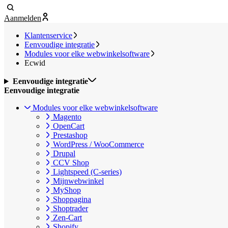
Aanmelden
Klantenservice
Eenvoudige integratie
Modules voor elke webwinkelsoftware
Ecwid
Eenvoudige integratie
Eenvoudige integratie
Modules voor elke webwinkelsoftware
Magento
OpenCart
Prestashop
WordPress / WooCommerce
Drupal
CCV Shop
Lightspeed (C-series)
Mijnwebwinkel
MyShop
Shoppagina
Shoptrader
Zen-Cart
Shopify