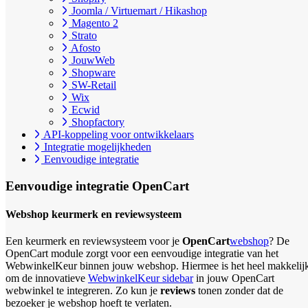
Joomla / Virtuemart / Hikashop
Magento 2
Strato
Afosto
JouwWeb
Shopware
SW-Retail
Wix
Ecwid
Shopfactory
API-koppeling voor ontwikkelaars
Integratie mogelijkheden
Eenvoudige integratie
Eenvoudige integratie
OpenCart
Webshop keurmerk en reviewsysteem
Een keurmerk en reviewsysteem voor je
OpenCart
webshop
? De
OpenCart module zorgt voor een eenvoudige integratie van het
WebwinkelKeur binnen jouw webshop. Hiermee is het heel makkelij
om de innovatieve
WebwinkelKeur sidebar
in jouw OpenCart
webwinkel te integreren. Zo kun je
reviews
tonen zonder dat de
bezoeker je webshop hoeft te verlaten.