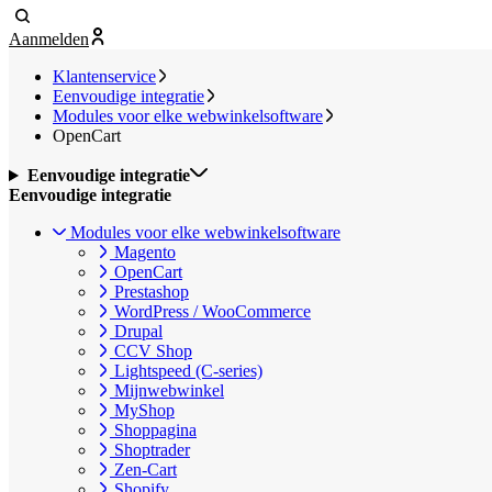
Aanmelden
Klantenservice
Eenvoudige integratie
Modules voor elke webwinkelsoftware
OpenCart
Eenvoudige integratie
Eenvoudige integratie
Modules voor elke webwinkelsoftware
Magento
OpenCart
Prestashop
WordPress / WooCommerce
Drupal
CCV Shop
Lightspeed (C-series)
Mijnwebwinkel
MyShop
Shoppagina
Shoptrader
Zen-Cart
Shopify