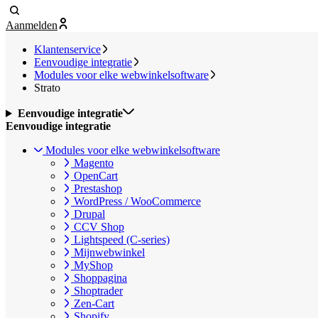
Aanmelden
Klantenservice
Eenvoudige integratie
Modules voor elke webwinkelsoftware
Strato
Eenvoudige integratie
Eenvoudige integratie
Modules voor elke webwinkelsoftware
Magento
OpenCart
Prestashop
WordPress / WooCommerce
Drupal
CCV Shop
Lightspeed (C-series)
Mijnwebwinkel
MyShop
Shoppagina
Shoptrader
Zen-Cart
Shopify