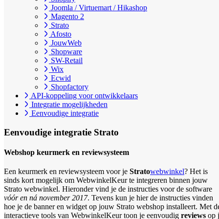
Joomla / Virtuemart / Hikashop
Magento 2
Strato
Afosto
JouwWeb
Shopware
SW-Retail
Wix
Ecwid
Shopfactory
API-koppeling voor ontwikkelaars
Integratie mogelijkheden
Eenvoudige integratie
Eenvoudige integratie
Strato
Webshop keurmerk en reviewsysteem
Een keurmerk en reviewsysteem voor je
Strato
webwinkel
? Het is
sinds kort mogelijk om WebwinkelKeur te integreren binnen jouw
Strato webwinkel. Hieronder vind je de instructies voor de software
vóór en ná november 2017
. Tevens kun je hier de instructies vinden
hoe je de banner en widget op jouw Strato webshop installeert. Met d
interactieve tools van WebwinkelKeur toon je eenvoudig
reviews
op 