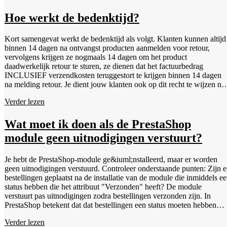
Naar de WebwinkelKeur App, kun je er ook voor kiezen om de
voorwaarden dan geldt de (Nederlandse) wet, in veel gevallen is die
betaalde Custom Review Widget App van InstijlMedia te activeren.
zonder algemene voorwaarden niet erg voordeliger voor de
Hoe werkt de bedenktijd?
Deze kan jouw WebwinkelKeur reviewscore en reviews op een mooi
ondernemer. Belangrijk dan ook om algemene voorwaarden op je
manier weergeven op jouw webwinkel.
webwinkel te hebben en deze ook tijdens de checkout te vermelden.
Kort samengevat werkt de bedenktijd als volgt. Klanten kunnen altijd
Het opstellen van algemene voorwaarden hoeft niet complex te zijn,
binnen 14 dagen na ontvangst producten aanmelden voor retour,
gezien de meeste webwinkels juridisch niet veel van elkaar
vervolgens krijgen ze nogmaals 14 dagen om het product
verschillen, we bieden gratis algemene voorwaarden voor webshops
daadwerkelijk retour te sturen, ze dienen dat het factuurbedrag
aangevuld met andere juridische documenten en voorbeeldteksten.
INCLUSIEF verzendkosten teruggestort te krijgen binnen 14 dagen
Daarmee heb je je webwinkel snel op orde.
na melding retour. Je dient jouw klanten ook op dit recht te wijzen na
aankoop. De verzendkosten van de klant terug naar jou, hoeft je niet t
Verder lezen
vergoeden, wijs je klant er dan wel op dat hij zelf de kosten moet
betalen voor het retour. Je klanten wijzen op de bedenktijd? Hiervoor
kun je eenvoudig onze voorbeeldtekst kopiëren en plakken. Deze
Wat moet ik doen als de PrestaShop
teksten moeten op een aparte pagina staan met een titel als
module geen uitnodigingen verstuurt?
“Retourneren” welke rechtstreeks klikbaar moet zijn vanuit het menu
of de footer van je webwinkel. De bedenktijd is alleen complex en
kent diverse uitzonderingen. Meer informatie over de bedenktijd? Lee
Je hebt de PrestaShop-module ge&iuml;nstalleerd, maar er worden
dan meer over bedenktijd.
geen uitnodigingen verstuurd. Controleer onderstaande punten: Zijn e
bestellingen geplaatst na de installatie van de module die inmiddels e
status hebben die het attribuut "Verzonden" heeft? De module
verstuurt pas uitnodigingen zodra bestellingen verzonden zijn. In
PrestaShop betekent dat dat bestellingen een status moeten hebben
waarbij in de statusinstellingen het vinkje "Verzonden" ("Shipped") is
Verder lezen
aangevinkt. De module verstuurt alleen uitnodigingen voor