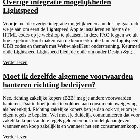
Overige integratie mogelijkheden
Lightspeed
Voor je met de overige integratie mogelijkheden aan de slag gaat rade
we je aan om eerst de Lightspeed App te installeren en hierna de
HTML codes op je webshop te plaatsen. In deze FAQ leggen we uit
hoe je gebruik kunt maken van de keurmerk optie binnen Lightspeed,
UBB codes en thema's met WebwinkelKeur ondersteuning. Keurmerk
optie Lightspeed Lightspeed biedt de optie om onder Design &gt;
Keurmerken jouw keurmerken toe te voegen. Heb je de mogelijkheid
Verder lezen
om jouw keurmerk toe te voegen middels de standaard HTML
bannercodes van WebwinkelKeur zoals beschreven in onze uitleg, da
prefereren we die optie boven deze standaard optie van Lightspeed.
Moet ik dezelfde algemene voorwaarden
Het voordeel van onze eigen bannercodes is namelijk dat deze de
hanteren richting bedrijven?
sidebar kunnen openen binnen je eigen website en een mouse-over
tooltip mogelijk maakt, terwijl de standaard optie van Lightspeed een
nieuw tabblad opent bij het klikken op het keurmerk. 1. Navigeer
Nee, richting zakelijke kopers (B2B) mag je andere voorwaarden
binnen je Lightspeed backend naar Design &gt; Keurmerken. Klik
hanteren. Daarin hoef je niet te voldoen aan consumentenwetgeving
hiertoe op de knop &lsquo;Toevoegen&rsquo;. 2. Vul bij naam
als bedenktijd. Richting zakelijke kopers ben je dan ook vrijer om je
bijvoorbeeld "WebwinkelKeur" of "WebwinkelKeur: Keurmerk +
eigen regels te bepalen. Wel moet je duidelijk communiceren dat voor
Reviews" in. 3. Vul bij Afbeeldings-URL een URL van een banner i
zakelijke kopers andere regels gelden en ook duidelijk aangeven
welke je vindt in je WebwinkelKeur dashboard onder Promotie &gt;
wanneer een koop zakelijk is en wanneer het een consumentenkoop
Banners. De URL is het gedeelte dat staat tussen src="...". 4. Vul bij
betreft. Vanuit eenvoud en klantenservice kiezen veel webwinkels er
Link-URL de URL in van je ledenpagina. Dit is de URL uit de
Verder lezen
dan ook voor om dezelfde voorwaarden richting consumenten en