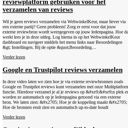
reviewplatform gebruiken voor het
bin/magento module:enable WebwinkelKeur_Magento2 Stap 9:
Navigeer binnen je dashboard naar "Stores" &gt; "Configuration"
verzamelen van reviews
&gt; "WEBWINKELKEUR" Stap 10: Vul je webwinkel ID en API
key in. De waardes voor de twee velden kun je vinden door in te
Wil je geen reviews verzamelen via WebwinkelKeur, maar liever via
loggen binnen het WebwinkelKeur dashboard. Ga hiervoor naar het
een externe partij? Geen probleem! Zorg er eerst voor dat jouw
tabblad ‘Installatie’ &gt; ‘Selecteer software’ &gt; kies ‘Magento 2’.
externe reviewbron wordt weergegeven op jouw ledenpagina. Hoe da
Stap 11: Configureer de module naar je eigen wensen. Stap 12: De
werkt lees je in deze uitleg. Log hierna in op het WebwinkelKeur
WebwinkelKeur koppeling is nu gereed. Het is aanbevolen om eerst
dashboard en navigeer middels het menu links naar Beoordelingen
een test aankoop te doen en te kijken of hierbij geen fouten opduiken.
&gt; Instellingen. Bij de optie &quot;Beoordeling
Je kunt ook checken of alle bestaande afbeelding sliders nog werken.
doorverwijzing&quot; kun je aangeven via welk reviewplatform je
Verder lezen
jouw reviews wilt verzamelen. Kies je een ander platform dan
WebwinkelKeur, dan zal de button om een review te plaatsen op je
ledenpagina vanaf nu verwijzen naar het reviewformulier bij het
Google en Trustpilot reviews verzamelen
geselecteerde platform.
In deze video laten we zien hoe je via externe reviewbronnen zoals
Google en Trustpilot reviews kunt verzamelen met onze Multiplatfor
functie. Hierdoor verzamel je al je reviews op &#xe9;&#xe9;n plek e
worden ze automatisch op je ledenpagina getoond via een externe
bron. We laten zien: &#x2705; Hoe je de koppeling maakt &#x2705;
Hoe de bronnen eruit zien en automatisch up-to-date houdt
Verder lezen