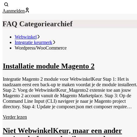
Aanmelden
FAQ Categoriearchief
Webwinkel
Integratie keurmerk
Wordpress/WooCommerce
Installatie module Magento 2
Integratie Magento 2 module voor WebwinkelKeur Stap 1: Het is
raadzaam eerst een back-up te maken voordat je de module installeert
Stap 2: Voeg de WebwinkelKeur_Magento2 extensie toe aan jouw
Magento 2 account vanuit de Magento Marketplace. Stap 3: Op de
Command Line Input (CLI) navigeer je naar je Magento project
directory. Stap 4: Update je composer.json met composer require
webwinkelkeur/magento2 --no-update Stap 5: Voer vervolgens
Verder lezen
composer update uit. Stap 6: Als de update is afgerond, voer daarna
bin/magento setup:upgrade uit. Stap 7: Controleer of de update is
geïnstalleerd met bin/magento module:status
Niet WebwinkelKeur, maar een ander
WebwinkelKeur_Magento2 Stap 8: Schakel de volgende extensie in: