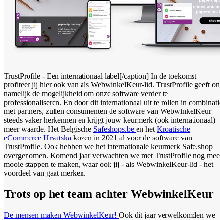
TrustProfile - Een internationaal label[/caption] In de toekomst
profiteer jij hier ook van als WebwinkelKeur-lid. TrustProfile geeft on
namelijk de mogelijkheid om onze software verder te
professionaliseren. En door dit internationaal uit te rollen in combinati
met partners, zullen consumenten de software van WebwinkelKeur
steeds vaker herkennen en krijgt jouw keurmerk (ook internationaal)
meer waarde. Het Belgische
Safeshops.be
en het
Kroatische
eCommerce Hrvatska
kozen in 2021 al voor de software van
TrustProfile. Ook hebben we het internationale keurmerk Safe.shop
overgenomen. Komend jaar verwachten we met TrustProfile nog mee
mooie stappen te maken, waar ook jij - als WebwinkelKeur-lid - het
voordeel van gaat merken.
Trots op het team achter WebwinkelKeur
De mensen maken WebwinkelKeur!
Ook dit jaar verwelkomden we