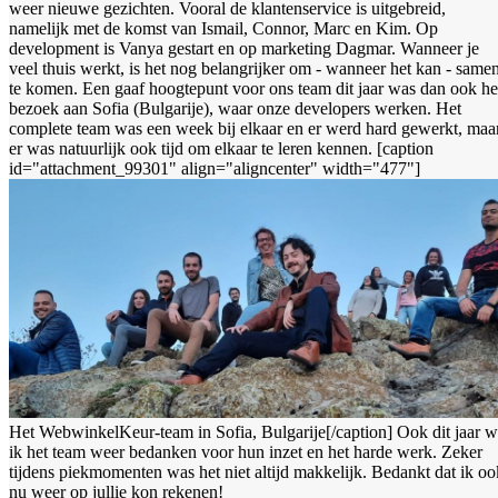
weer nieuwe gezichten. Vooral de klantenservice is uitgebreid,
namelijk met de komst van Ismail, Connor, Marc en Kim. Op
development is Vanya gestart en op marketing Dagmar. Wanneer je
veel thuis werkt, is het nog belangrijker om - wanneer het kan - same
te komen. Een gaaf hoogtepunt voor ons team dit jaar was dan ook he
bezoek aan Sofia (Bulgarije), waar onze developers werken. Het
complete team was een week bij elkaar en er werd hard gewerkt, maa
er was natuurlijk ook tijd om elkaar te leren kennen. [caption
id="attachment_99301" align="aligncenter" width="477"]
Het WebwinkelKeur-team in Sofia, Bulgarije[/caption] Ook dit jaar w
ik het team weer bedanken voor hun inzet en het harde werk. Zeker
tijdens piekmomenten was het niet altijd makkelijk. Bedankt dat ik oo
nu weer op jullie kon rekenen!