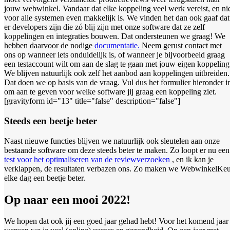
jouw webwinkel. Vandaar dat elke koppeling veel werk vereist, en ni
voor alle systemen even makkelijk is. We vinden het dan ook gaaf dat
er developers zijn die zó blij zijn met onze software dat ze zelf
koppelingen en integraties bouwen. Dat ondersteunen we graag! We
hebben daarvoor de nodige
documentatie.
Neem gerust contact met
ons op wanneer iets onduidelijk is, of wanneer je bijvoorbeeld graag
een testaccount wilt om aan de slag te gaan met jouw eigen koppeling
We blijven natuurlijk ook zelf het aanbod aan koppelingen uitbreiden.
Dat doen we op basis van de vraag. Vul dus het formulier hieronder i
om aan te geven voor welke software jij graag een koppeling ziet.
[gravityform id="13" title="false" description="false"]
Steeds een beetje beter
Naast nieuwe functies blijven we natuurlijk ook sleutelen aan onze
bestaande software om deze steeds beter te maken. Zo loopt er nu een
test voor het optimaliseren van de reviewverzoeken
, en ik kan je
verklappen, de resultaten verbazen ons. Zo maken we WebwinkelKe
elke dag een beetje beter.
Op naar een mooi 2022!
We hopen dat ook jij een goed jaar gehad hebt! Voor het komend jaar