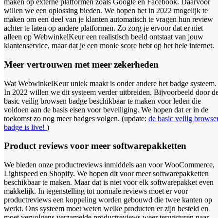
maken op externe platformen zoals Google en Facebook. Daarvoor
willen we een oplossing bieden. We hopen het in 2022 mogelijk te
maken om een deel van je klanten automatisch te vragen hun review
achter te laten op andere platformen. Zo zorg je ervoor dat er niet
alleen op WebwinkelKeur een realistisch beeld ontstaat van jouw
klantenservice, maar dat je een mooie score hebt op het hele internet.
Meer vertrouwen met meer zekerheden
Wat WebwinkelKeur uniek maakt is onder andere het badge systeem.
In 2022 willen we dit systeem verder uitbreiden. Bijvoorbeeld door d
basic veilig browsen badge beschikbaar te maken voor leden die
voldoen aan de basis eisen voor beveiliging. We hopen dat er in de
toekomst zo nog meer badges volgen. (update:
de basic veilig browse
badge is live!
)
Product reviews voor meer softwarepakketten
We bieden onze productreviews inmiddels aan voor WooCommerce,
Lightspeed en Shopify. We hopen dit voor meer softwarepakketten
beschikbaar te maken. Maar dat is niet voor elk softwarepakket even
makkelijk. In tegenstelling tot normale reviews moet er voor
productreviews een koppeling worden gebouwd die twee kanten op
werkt. Ons systeem moet weten welke producten er zijn besteld en
moet vervolgens verzamelde productreviews weer terugsturen naar