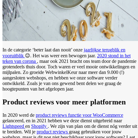
In de categorie ‘beter laat dan nooit’ onze
jaarlijkse terugblik en
vooruitblik
😉. Het was weer een bewogen jaar.
2020 stond in het
teken van corona
, maar ook 2021 bracht ons team door de pandemie
grotendeels thuis door. Toch waren er veel mooie ontwikkelingen en
mijlpalen. Zo groeide WebwinkelKeur naar meer dan 9.000 (!)
aangesloten webshops, en hebben we onze software verder
ontwikkeld. Zoals je van ons gewend bent delen we graag de
hoogtepunten van het afgelopen jaar.
Product reviews voor meer platformen
In 2020 werd de
product reviews functie voor WooCommerce
gelanceerd, en in 2021 hebben we deze dienst uitgebreid naar
Lightspeed
en
Shopify
. We zijn van plan om de dienst nóg verder uit
te breiden. Wil je
product reviews
graag gebruiken voor jouw
webshop, maar is dit nog niet beschikbaar voor jouw software? Laat