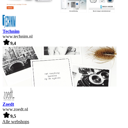
Technim
www.technim.nl
9,4
Zoedt
www.zoedt.nl
9,5
Alle webshops