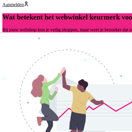
Aanmelden
Wat betekent het webwinkel keurmerk voo
Bij jouw webshop kun je veilig shoppen, maar weet je bezoeker dat 