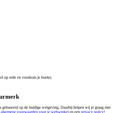
snel op orde en voorkom je boetes.
eurmerk
s gebaseerd op de huidige wetgeving. Daarbij helpen wij je graag met
r
algemene voorwaarden voor je webwinkel
en een
privacy policy
!