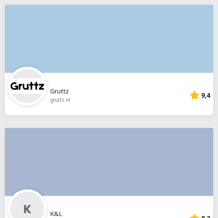
Gruttz
9,4
gruttz.nl
K&L