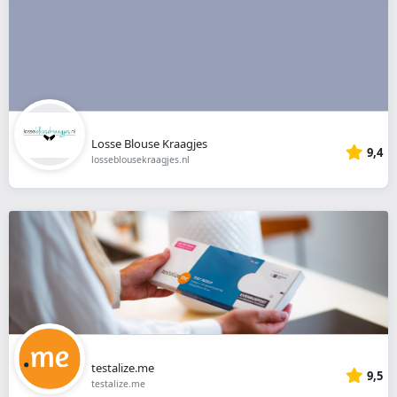
Losse Blouse Kraagjes
9,4
losseblousekraagjes.nl
testalize.me
9,5
testalize.me