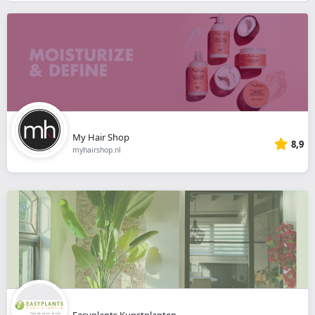
}}
My Hair Shop
8,9
myhairshop.nl
Easyplants Kunstplanten