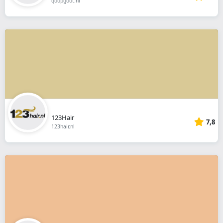
qoopgoot.nl
123Hair
7,8
123hair.nl