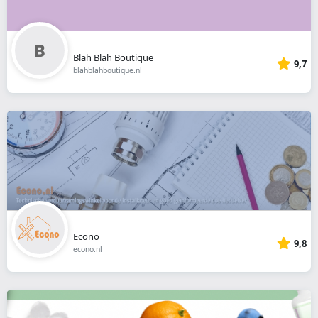
Blah Blah Boutique
9,7
blahblahboutique.nl
Econo
9,8
econo.nl