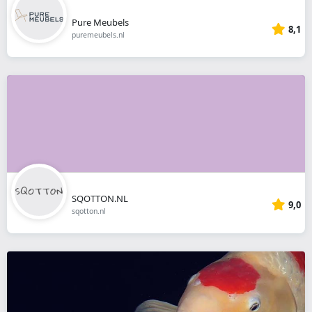
Pure Meubels
8,1
puremeubels.nl
SQOTTON.NL
9,0
sqotton.nl