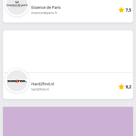
Essence de Paris
7,5
essencedeparis.fr
Hard2find.nl
9,2
hard2find.nl