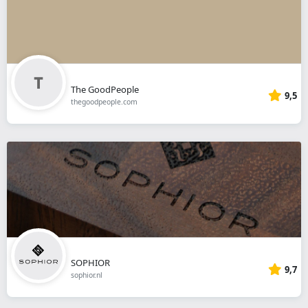
The GoodPeople
9,5
thegoodpeople.com
SOPHIOR
9,7
sophior.nl