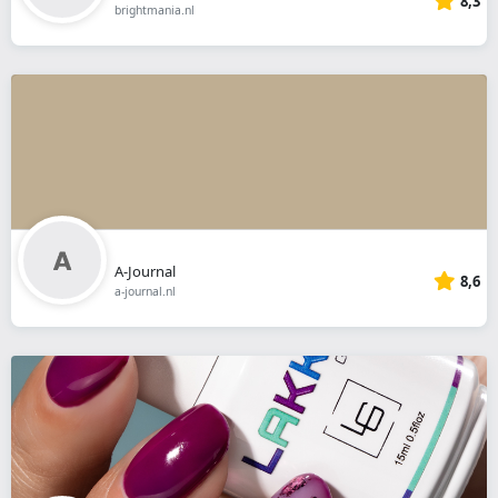
8,3
brightmania.nl
A-Journal
8,6
a-journal.nl