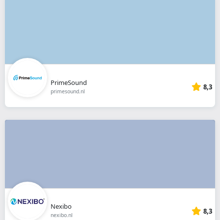
PrimeSound
8,3
primesound.nl
Nexibo
8,3
nexibo.nl