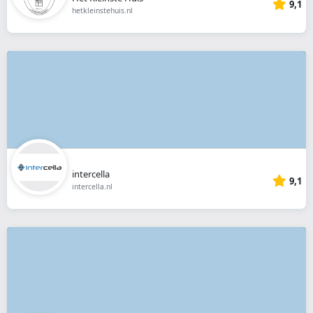
9,1
hetkleinstehuis.nl
intercella
9,1
intercella.nl