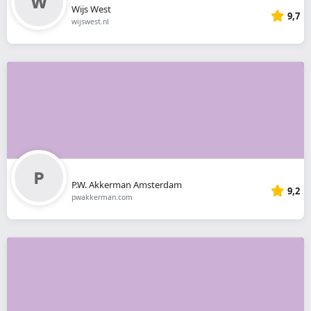
Wijs West
9,7
wijswest.nl
P.W. Akkerman Amsterdam
9,2
pwakkerman.com