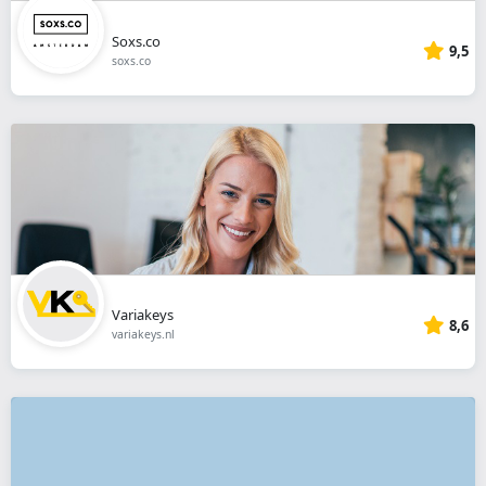
Soxs.co
9,5
soxs.co
Variakeys
8,6
variakeys.nl