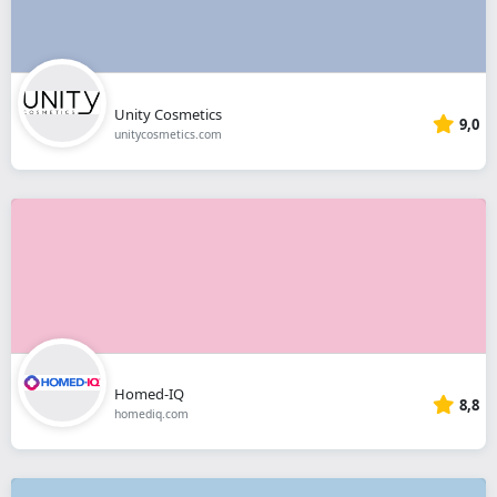
Unity Cosmetics
9,0
unitycosmetics.com
Homed-IQ
8,8
homediq.com