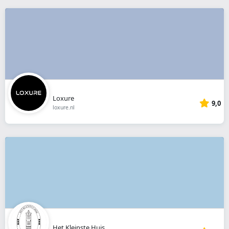
Loxure
9,0
loxure.nl
Het Kleinste Huis