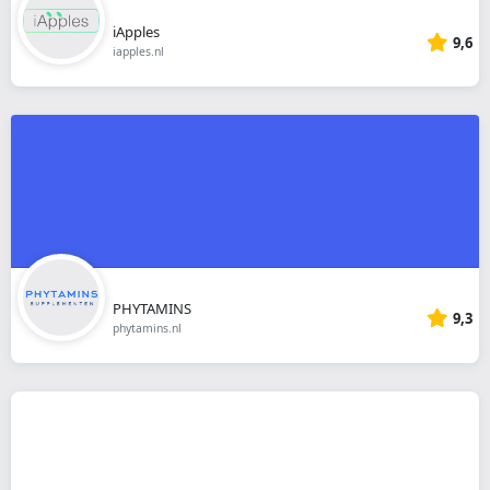
iApples
9,6
iapples.nl
PHYTAMINS
9,3
phytamins.nl