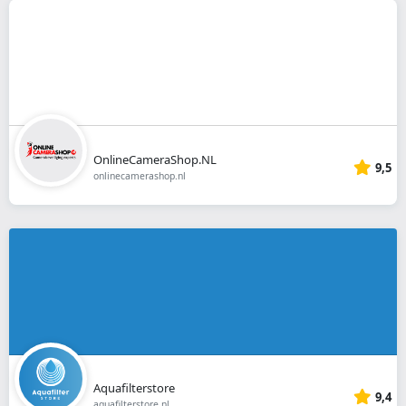
OnlineCameraShop.NL
9,5
onlinecamerashop.nl
Aquafilterstore
9,4
aquafilterstore.nl