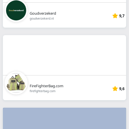
Goudverzekerd
9,7
goudverzekerd.nl
FireFighterBag.com
9,6
firefighterbag.com