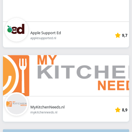
Apple Support Ed
9,7
applesupported.nl
MyKitchenNeeds.nl
8,9
mykitchenneeds.nl