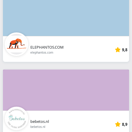
ELEPHANTOS.COM
9,8
elephantos.com
bebetos.nl
8,9
bebetos.nl