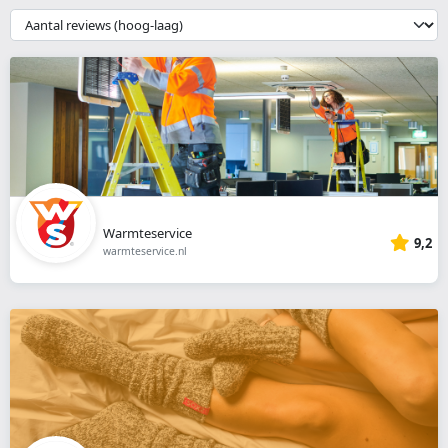
webshop
{{
__('Sort')
}}
Warmteservice
9,2
warmteservice.nl