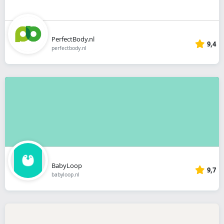
PerfectBody.nl
9,4
perfectbody.nl
BabyLoop
9,7
babyloop.nl