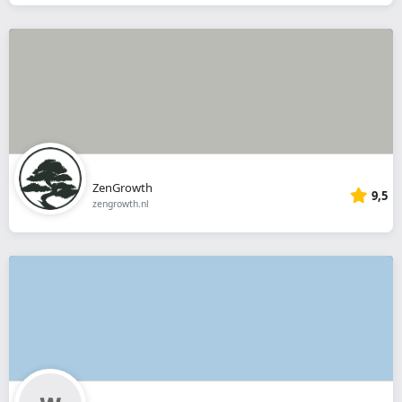
ZenGrowth
9,5
zengrowth.nl