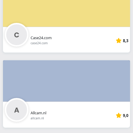
Case24.com
8,3
case24.com
Allcam.nl
9,0
allcam.nl