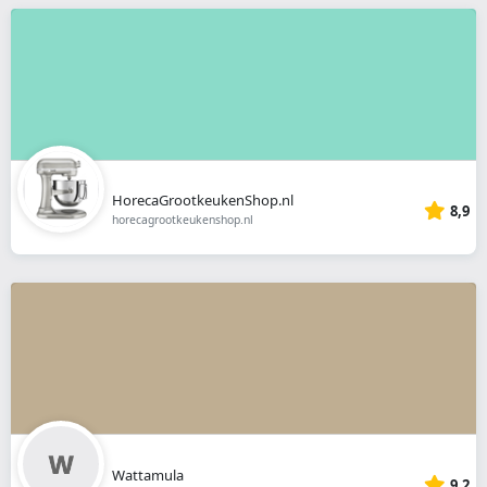
HorecaGrootkeukenShop.nl
8,9
horecagrootkeukenshop.nl
Wattamula
9,2