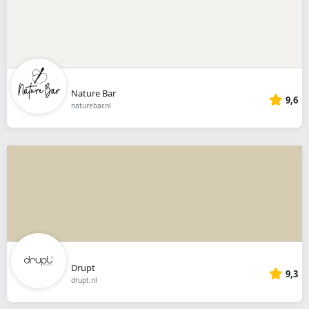
Nature Bar
9,6
naturebar.nl
Drupt
9,3
drupt.nl