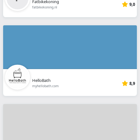
Fatbikekoning
9,0
fatbikekoning.nl
HelloBath
8,9
myhellobath.com